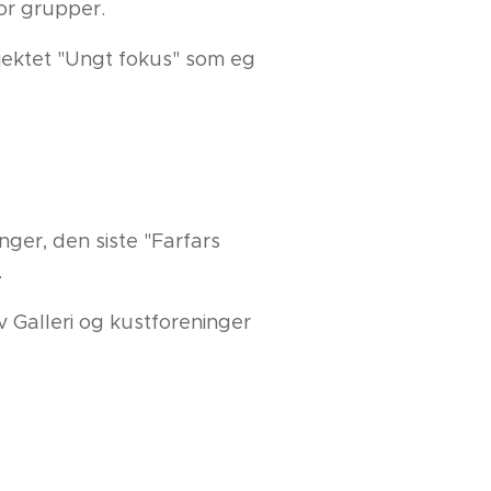
or grupper.
jektet "Ungt fokus" som eg
inger, den siste "Farfars
.
v Galleri og kustforeninger